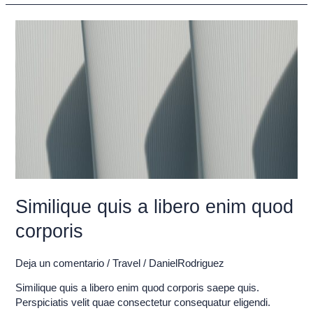
Similique
quis
a
libero
enim
quod
corporis
Similique quis a libero enim quod
corporis
Deja un comentario
/
Travel
/
DanielRodriguez
Similique quis a libero enim quod corporis saepe quis.
Perspiciatis velit quae consectetur consequatur eligendi.