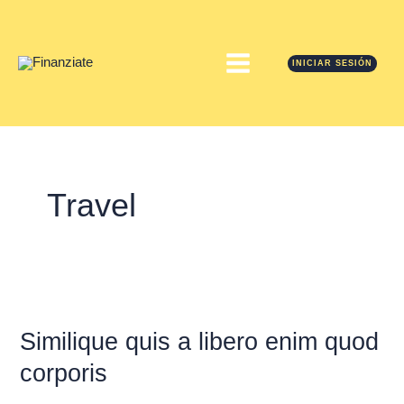
Ir
MAIN
al
contenido
MENU
INICIAR SESIÓN
Travel
Similique
quis
a
Similique quis a libero enim quod
libero
corporis
enim
quod