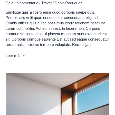
corporis
Deja un comentario
/
Travel
/
DanielRodriguez
Similique quis a libero enim quod corporis saepe quis.
Perspiciatis velit quae consectetur consequatur eligendi.
Omnis officiis quis culpa possimus exercitationem nesciunt
commodi mollitia. Aut eum in est. In facere non. Corporis
cumque sapiente deleniti placeat magnam sunt excepturi est
sit. Corporis cumque sapiente Est aut sed eaque consequatur
rerum nulla maxime tempore voluptate. Rerum […]
Leer más »
Similique
quis
a
libero
enim
quod
corporis