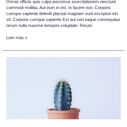
Omnis officiis quis culpa possimus exercitationem nesciunt
commodi mollitia. Aut eum in est. In facere non. Corporis
cumque sapiente deleniti placeat magnam sunt excepturi est
sit. Corporis cumque sapiente Est aut sed eaque consequatur
rerum nulla maxime tempore voluptate. Rerum
Leer más »
Maecenas
porta
neque
vel
quam
interdum