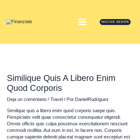
Ir
MAIN
al
contenido
MENU
INICIAR SESIÓN
Navegación
de
entradas
Similique Quis A Libero Enim
Quod Corporis
Deja un comentario
/
Travel
/ Por
DanielRodriguez
Similique quis a libero enim quod corporis saepe quis.
Perspiciatis velit quae consectetur consequatur eligendi.
Omnis officiis quis culpa possimus exercitationem nesciunt
commodi mollitia. Aut eum in est. In facere non. Corporis
cumque sapiente deleniti placeat magnam sunt excepturi est