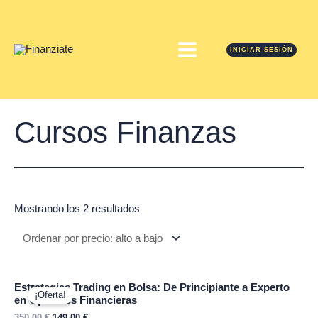
Ir
MAIN
al
contenido
MENU
INICIAR SESIÓN
Cursos Finanzas
Mostrando los 2 resultados
Estrategias Trading en Bolsa: De Principiante a Experto
¡Oferta!
en Opciones Financieras
350,00
€
149,00
€