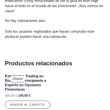
financieros! Estoy emocionado de ser tu guía en este viaje
hacia el éxito en el mundo de las inversiones. ¡Nos vemos en
clase!
No hay valoraciones aún.
Solo los usuarios registrados que hayan comprado este
producto pueden hacer una valoración.
Productos relacionados
Estrategias Trading en
¡Oferta!
¡Oferta!
Bolsa: De Principiante a
Experto en Opciones
Financieras
350,00
€
149,00
€
AÑADIR AL CARRITO