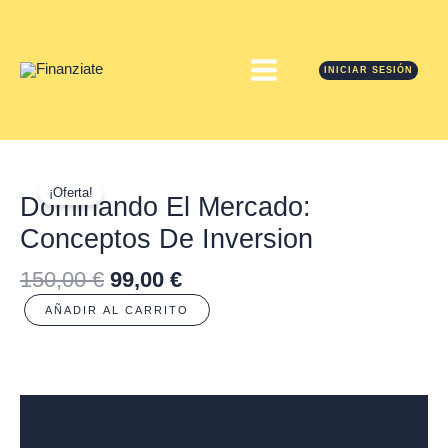
Ir
MAIN
al
contenido
MENU
INICIAR SESIÓN
Dominando
el
¡Oferta!
Dominando El Mercado:
Mercado:
Conceptos De Inversion
Conceptos
de
150,00
€
99,00
€
Inversion
cantidad
AÑADIR AL CARRITO
Descripción