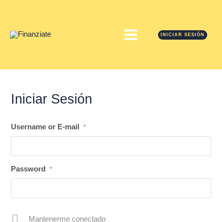
Ir
MAIN
al
contenido
MENU
INICIAR SESIÓN
Iniciar Sesión
Username or E-mail
*
Password
*
Mantenerme conectado