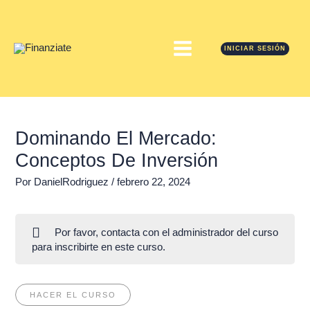
Ir
MAIN
al
contenido
MENU
INICIAR SESIÓN
Navegación
MÓDUL
MÓDUL
MÓDUL
MÓDUL
de
1
2
3
4
entradas
Dominando El Mercado:
Conceptos De Inversión
Por
DanielRodriguez
/
febrero 22, 2024
Por favor, contacta con el administrador del curso
para inscribirte en este curso.
HACER EL CURSO